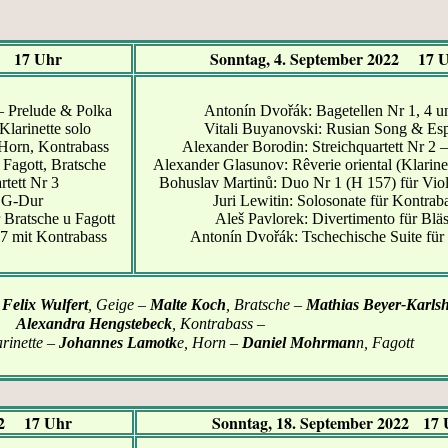
22 17 Uhr
Sonntag, 4. September 2022 17 
– Prelude & Polka
Antonín Dvořák: Bagetellen Nr 1, 4 u
Klarinette solo
Vitali Buyanovski: Rusian Song & Es
, Horn, Kontrabass
Alexander Borodin: Streichquartett Nr 2 –
 Fagott, Bratsche
Alexander Glasunov: Rêverie oriental (Klarinet
rtett Nr 3
Bohuslav Martinů: Duo Nr 1 (H 157) für Viol
t G-Dur
Juri Lewitin: Solosonate für Kontrab
 Bratsche u Fagott
Aleš Pavlorek: Divertimento für Blä
77 mit Kontrabass
Antonín Dvořák: Tschechische Suite für 
–
Felix Wulfert
, Geige –
Malte Koch
, Bratsche –
Mathias Beyer-Karlsh
Alexandra Hengstebeck
, Kontrabass –
arinette –
Johannes Lamotk
e, Horn –
Daniel Mohrman
n, Fagott
022 17 Uhr
Sonntag, 18. September 2022 17 