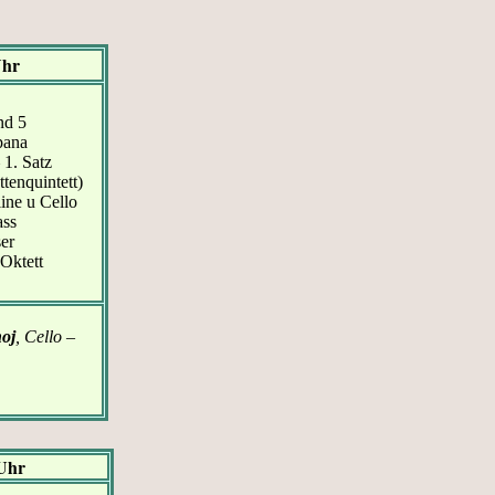
Uhr
nd 5
pana
 1. Satz
tenquintett)
ine u Cello
ass
ser
Oktett
oj
, Cello –
Uhr