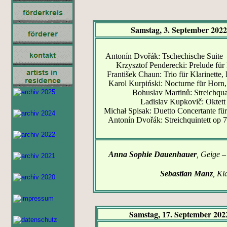
Samstag, 3. September 20
Antonín Dvořák: Tschechische Suite 
Krzysztof Penderecki: Prelude für 
František Chaun: Trio für Klarinette
Karol Kurpiński: Nocturne für Horn,
Bohuslav Martinů: Streichqua
Ladislav Kupkovič: Oktet
Michał Spisak: Duetto Concertante für
Antonín Dvořák: Streichquintett op 
Anna Sophie Dauenhauer
, Geige
Sebastian Manz
, Kl
Samstag, 17. September 2